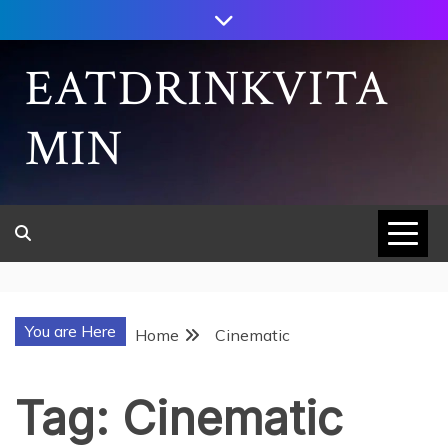
Skip
to
content
EATDRINKVITA
MIN
You are Here
Home
Cinematic
Tag:
Cinematic