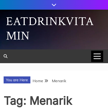
Skip
to
content
EATDRINKVITA
MIN
You are Here
Home
Menarik
Tag:
Menarik