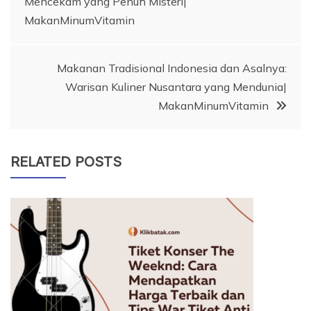
Mencekam yang Penuh Misteri|
navigation
MakanMinumVitamin
Makanan Tradisional Indonesia dan Asalnya:
Warisan Kuliner Nusantara yang Mendunia|
MakanMinumVitamin
RELATED POSTS