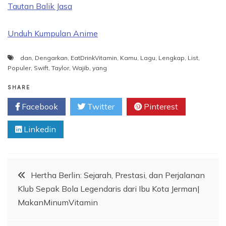
Tautan Balik Jasa
Unduh Kumpulan Anime
dan
,
Dengarkan
,
EatDrinkVitamin
,
Kamu
,
Lagu
,
Lengkap
,
List
,
Populer
,
Swift
,
Taylor
,
Wajib
,
yang
SHARE
Facebook
Twitter
Pinterest
Linkedin
Post
Hertha Berlin: Sejarah, Prestasi, dan Perjalanan
Klub Sepak Bola Legendaris dari Ibu Kota Jerman|
navigation
MakanMinumVitamin