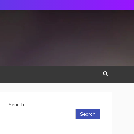
Search
Search