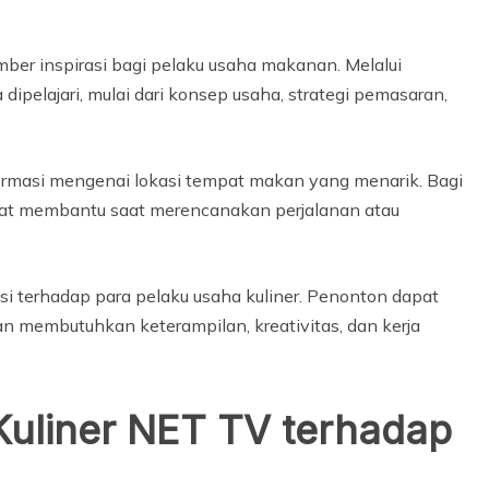
ber inspirasi bagi pelaku usaha makanan. Melalui
dipelajari, mulai dari konsep usaha, strategi pemasaran,
nformasi mengenai lokasi tempat makan yang menarik. Bagi
angat membantu saat merencanakan perjalanan atau
i terhadap para pelaku usaha kuliner. Penonton dapat
membutuhkan keterampilan, kreativitas, dan kerja
uliner NET TV terhadap