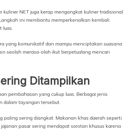
kuliner NET juga kerap mengangkat kuliner tradisional
a. Langkah ini membantu memperkenalkan kembali
 luas.
cara yang komunikatif dan mampu menciptakan suasana
ton seolah merasa-olah ikut berpetualang mencari
Sering Ditampilkan
pan pembahasan yang cukup luas. Berbagai jenis
 dalam tayangan tersebut.
ng paling sering diangkat. Makanan khas daerah seperti
i jajanan pasar sering mendapat sorotan khusus karena