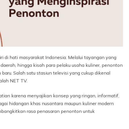
iri di hati masyarakat Indonesia. Melalui tayangan yang
aerah, hingga kisah para pelaku usaha kuliner, penonton
ru. Salah satu stasiun televisi yang cukup dikenal
alah NET TV.
tian karena menyajikan konsep yang ringan, informatif,
bagai hidangan khas nusantara maupun kuliner modern
bangkitkan rasa penasaran penonton untuk