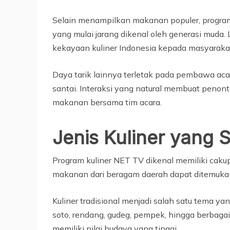
Selain menampilkan makanan populer, program 
yang mulai jarang dikenal oleh generasi mud
kekayaan kuliner Indonesia kepada masyarakat
Daya tarik lainnya terletak pada pembawa a
santai. Interaksi yang natural membuat penon
makanan bersama tim acara.
Jenis Kuliner yang 
Program kuliner NET TV dikenal memiliki caku
makanan dari beragam daerah dapat ditemukan
Kuliner tradisional menjadi salah satu tema ya
soto, rendang, gudeg, pempek, hingga berbaga
memiliki nilai budaya yang tinggi.