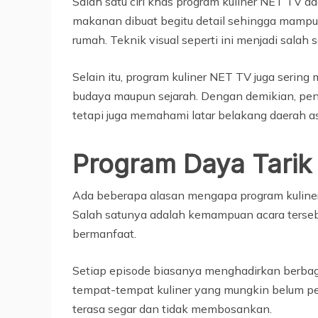
Salah satu ciri khas program kuliner NET TV 
makanan dibuat begitu detail sehingga mamp
rumah. Teknik visual seperti ini menjadi salah
Selain itu, program kuliner NET TV juga sering
budaya maupun sejarah. Dengan demikian, pe
tetapi juga memahami latar belakang daerah a
Program Daya Tarik 
Ada beberapa alasan mengapa program kuliner
Salah satunya adalah kemampuan acara terseb
bermanfaat.
Setiap episode biasanya menghadirkan berbag
tempat-tempat kuliner yang mungkin belum pe
terasa segar dan tidak membosankan.