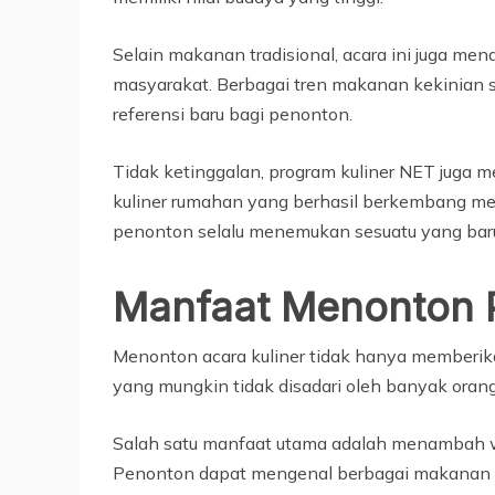
Selain makanan tradisional, acara ini juga me
masyarakat. Berbagai tren makanan kekinian 
referensi baru bagi penonton.
Tidak ketinggalan, program kuliner NET juga 
kuliner rumahan yang berhasil berkembang men
penonton selalu menemukan sesuatu yang baru
Manfaat Menonton 
Menonton acara kuliner tidak hanya memberika
yang mungkin tidak disadari oleh banyak orang
Salah satu manfaat utama adalah menambah 
Penonton dapat mengenal berbagai makanan k