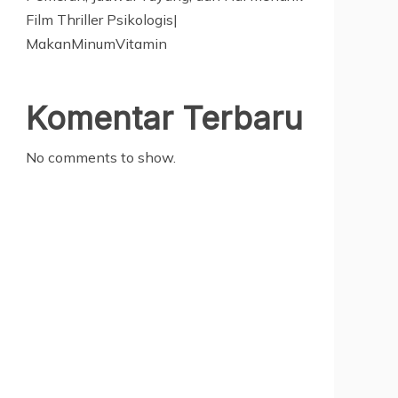
Film Thriller Psikologis|
MakanMinumVitamin
Komentar Terbaru
No comments to show.