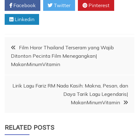
Facebook
Twitter
Pinterest
Linkedin
Post
Film Horor Thailand Terseram yang Wajib
Ditonton Pecinta Film Menegangkan|
navigation
MakanMinumVitamin
Lirik Lagu Fariz RM Nada Kasih: Makna, Pesan, dan
Daya Tarik Lagu Legendaris|
MakanMinumVitamin
RELATED POSTS