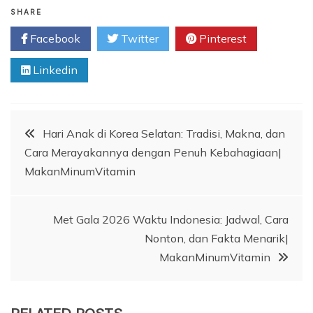
SHARE
Facebook
Twitter
Pinterest
Linkedin
Post
Hari Anak di Korea Selatan: Tradisi, Makna, dan
Cara Merayakannya dengan Penuh Kebahagiaan|
navigation
MakanMinumVitamin
Met Gala 2026 Waktu Indonesia: Jadwal, Cara
Nonton, dan Fakta Menarik|
MakanMinumVitamin