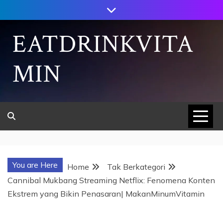
Skip
to
content
EATDRINKVITA
MIN
You are Here
Home
Tak Berkategori
Cannibal Mukbang Streaming Netflix: Fenomena Konten
Ekstrem yang Bikin Penasaran| MakanMinumVitamin